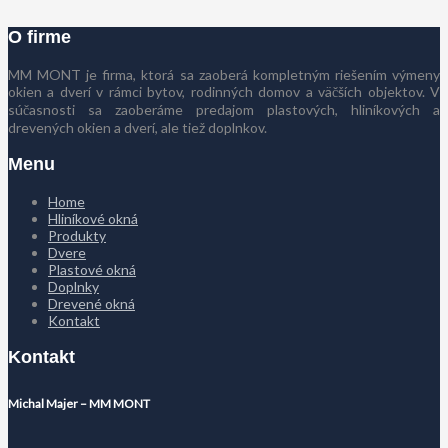
O firme
MM MONT je firma, ktorá sa zaoberá kompletným riešením výmeny
okien a dverí v rámci bytov, rodinných domov a väčších objektov. V
súčasnosti sa zaoberáme predajom plastových, hliníkových a
drevených okien a dverí, ale tiež doplnkov.
Menu
Home
Hliníkové okná
Produkty
Dvere
Plastové okná
Doplnky
Drevené okná
Kontakt
Kontakt
Michal Majer – MM MONT