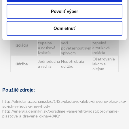
okná
Lacnejšie,
Drahšie,
Povoliť výber
cena
menej
ekologické
ekologickejšie
ekologické
Dlhá životnosť,
Nižšia(cca
Dlhšia (100-
životnosť
Odmietnuť
50 rokov)
nízka hmotnosť
300 rokov)
Vysoká odolnosť
lepšia
Slabšia
tepelná
voči
tepelná
izolácia
a zvuková
a zvuková
poveternostným
izolácia
izolácia
vplyvom
Ošetrovanie
Jednoduchá
Nepotrebujú
údržba
lakom a
a rýchla
údržbu
olejom
Použité zdroje:
http://plnielanu.zoznam.sk/c/1425/plastove-alebo-drevene-okna-ake-
su-ich-vyhody-a-nevyhody
http://energia.dennikn.sk/poradime-vam/efektivnost/porovnanie-
plastove-a-drevene-okna/4040/