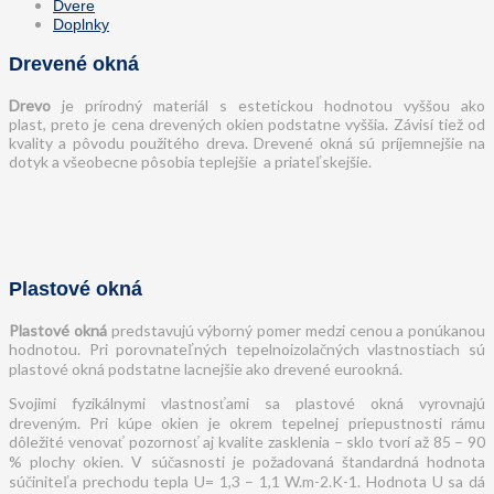
Dvere
Doplnky
Drevené okná
Drevo
je prírodný materiál s estetickou hodnotou vyššou ako
plast, preto je cena drevených okien podstatne vyššia. Závisí tiež od
kvality a pôvodu použitého dreva. Drevené okná sú príjemnejšie na
dotyk a všeobecne pôsobia teplejšie a priateľskejšie.
Plastové okná
Plastové okná
predstavujú výborný pomer medzi cenou a ponúkanou
hodnotou. Pri porovnateľných tepelnoizolačných vlastnostiach sú
plastové okná podstatne lacnejšie ako drevené eurookná.
Svojimi fyzikálnymi vlastnosťami sa plastové okná vyrovnajú
dreveným. Pri kúpe okien je okrem tepelnej priepustnosti rámu
dôležité venovať pozornosť aj kvalite zasklenia – sklo tvorí až 85 – 90
% plochy okien. V súčasnosti je požadovaná štandardná hodnota
súčiniteľa prechodu tepla U= 1,3 – 1,1 W.m-2.K-1. Hodnota U sa dá