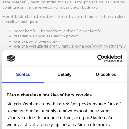
ešte vylepšiť , napr. použitím trojskla. Táto požiadavka sa väčšinou
uplatňuje pri nízkoenergetckých a pasívnych budovách.
Medzi ďalšie charakteristiky, na ktoré by ste pri kúpe plastových okien
nemali zabúdať patrí:
počet komôr – štandardom je dnes 5 a viac komôr
zasadenie a počet tesniacich profilov
kvalita povrchovej úpravy
kvalitné vystuženie profilu rámu aj okna oceľovými výstuhami v
tvare U s hrúbkou min. 1- 2 mm
možnosť výmeny okenného tesnenia
kvalita spravovania profilu najmä v rohoch
druh použitého kovania
Súhlas
Detaily
O cookies
Táto webstránka používa súbory cookies
Hliníkové okná
Na prispôsobenie obsahu a reklám, poskytovanie funkcií
Hliník
môžeme považovať za ekologický materiál. Neobsahuje ťažké
sociálnych médií a analýzu návštevnosti používame
kovy ani nečistoty, nie je nebezpečný pre ľudský organizmus a
súbory cookie. Informácie o tom, ako používate naše
zachováva si svoju ekologickosť počas celej životnosti. Dá sa
webové stránky, poskytujeme aj našim partnerom v
recyklovať a je veľmi odolný voči výkyvom teplôt smerom nahor aj