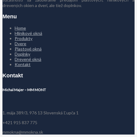
drevených okien a dverí, ale tiež doplnkov.
Menu
Home
Hliníkové okná
Produkty
Dvere
Plastové okná
Doplnky
Drevené okná
Kontakt
Kontakt
Michal Majer – MM MONT
1. mája 389/3, 976 13 Slovenská Ľupča 1
+421 915 837 775
mmokna@mmokna.sk