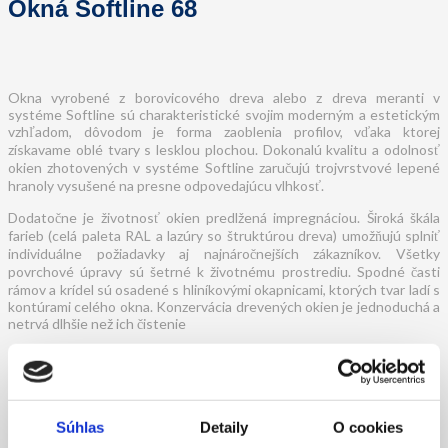
Okná Softline 68
Okna vyrobené z borovicového dreva alebo z dreva meranti v
systéme Softline sú charakteristické svojim moderným a estetickým
vzhľadom, dôvodom je forma zaoblenia profilov, vďaka ktorej
získavame oblé tvary s lesklou plochou. Dokonalú kvalitu a odolnosť
okien zhotovených v systéme Softline zaručujú trojvrstvové lepené
hranoly vysušené na presne odpovedajúcu vlhkosť.
Dodatočne je životnosť okien predlžená impregnáciou. Široká škála
farieb (celá paleta RAL a lazúry so štruktúrou dreva) umožňujú splniť
individuálne požiadavky aj najnáročnejších zákazníkov. Všetky
povrchové úpravy sú šetrné k životnému prostrediu. Spodné časti
rámov a krídel sú osadené s hliníkovými okapnicami, ktorých tvar ladí s
kontúrami celého okna. Konzervácia drevených okien je jednoduchá a
netrvá dlhšie než ich čistenie
Možnosť použitia širokého rozsahu sklenených výplní.
Profilovaná zasklievacia lišta.
Súhlas
Detaily
O cookies
Trojvrstvový lepený hranol zaručuje stabilitu konštrukcie.