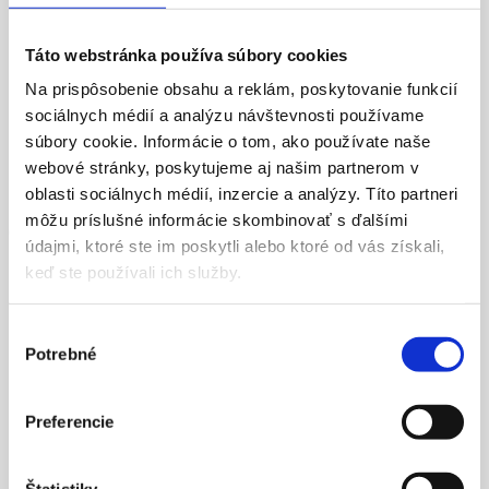
Podfrézovanie rámu pre parapety.
Termookapnica uľahčujúca odvádzanie vody.
Hliníková lišta chráni drevo pred UV žiarením a vodou
Táto webstránka používa súbory cookies
stekajúcou po skle.
Ekologický lak, s podkladom a impregnáciou proti plesniam a
Na prispôsobenie obsahu a reklám, poskytovanie funkcií
škodcom.
sociálnych médií a analýzu návštevnosti používame
Stredové tesnenie.
súbory cookie. Informácie o tom, ako používate naše
webové stránky, poskytujeme aj našim partnerom v
oblasti sociálnych médií, inzercie a analýzy. Títo partneri
môžu príslušné informácie skombinovať s ďalšími
Charakteristické vlastnosti
údajmi, ktoré ste im poskytli alebo ktoré od vás získali,
keď ste používali ich služby.
Drevené okná sú charakteristické svojou stálosťou
Sú zhotovené z prírodného materiálu
Dosahujú vynikajúce izolačné parametre
Výber
Majú nízky súčiniteľ prestupu tepla
Potrebné
Sú charakteristické svojim elegantným vzhľadom
súhlasu
Preferencie
Farebné prevedenie Maranti:
Štatistiky