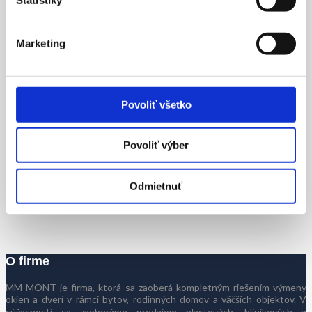
Marketing
Farebné prevedenie Borovica:
Povoliť všetko
Povoliť výber
Odmietnuť
O firme
MM MONT je firma, ktorá sa zaoberá kompletným riešením výmeny
okien a dverí v rámci bytov, rodinných domov a väčších objektov. V
súčasnosti sa zaoberáme predajom plastových, hliníkových a