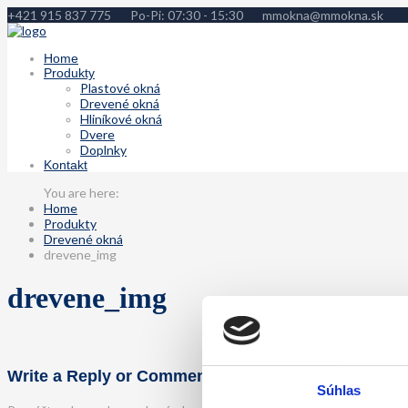
+421 915 837 775
Po-Pi: 07:30 - 15:30
mmokna@mmokna.sk
Home
Produkty
Plastové okná
Drevené okná
Hliníkové okná
Dvere
Doplnky
Kontakt
Home
Produkty
Drevené okná
drevene_img
drevene_img
Write a Reply or Comment
Súhlas