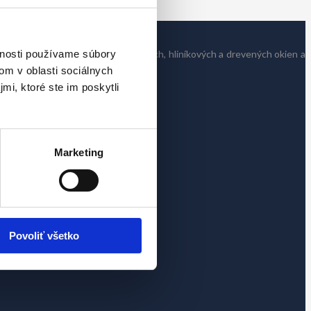
ti sa zaoberáme predajom plastových, hliníkových a drevených okien a
vnosti používame súbory
om v oblasti sociálnych
mi, ktoré ste im poskytli
Marketing
Povoliť všetko