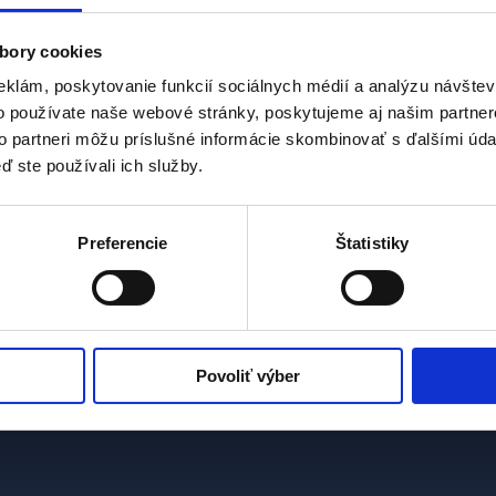
bory cookies
 a dverí v rámci bytov, rodinných domov a väčších objektov. V súčasnos
eklám, poskytovanie funkcií sociálnych médií a analýzu návšte
o používate naše webové stránky, poskytujeme aj našim partner
to partneri môžu príslušné informácie skombinovať s ďalšími údaj
ď ste používali ich služby.
Preferencie
Štatistiky
Povoliť výber